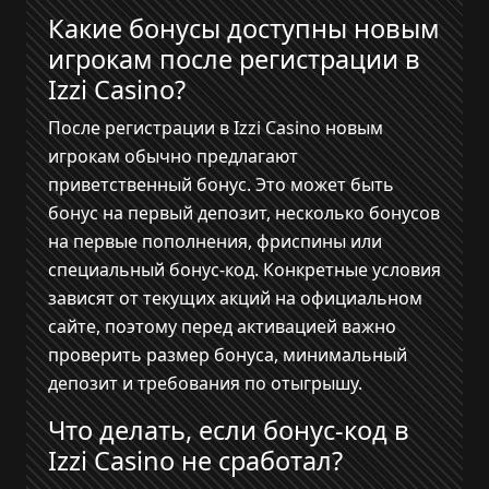
Какие бонусы доступны новым
игрокам после регистрации в
Izzi Casino?
После регистрации в Izzi Casino новым
игрокам обычно предлагают
приветственный бонус. Это может быть
бонус на первый депозит, несколько бонусов
на первые пополнения, фриспины или
специальный бонус-код. Конкретные условия
зависят от текущих акций на официальном
сайте, поэтому перед активацией важно
проверить размер бонуса, минимальный
депозит и требования по отыгрышу.
Что делать, если бонус-код в
Izzi Casino не сработал?