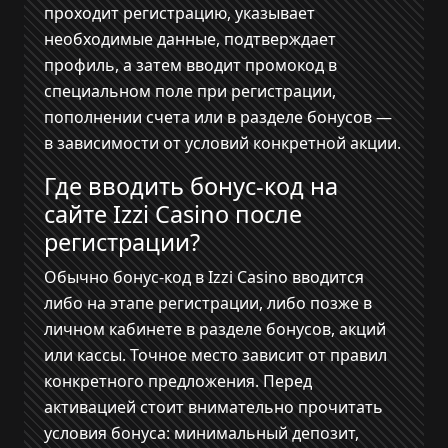
проходит регистрацию, указывает
необходимые данные, подтверждает
профиль, а затем вводит промокод в
специальном поле при регистрации,
пополнении счета или в разделе бонусов —
в зависимости от условий конкретной акции.
Где вводить бонус-код на
сайте Izzi Casino после
регистрации?
Обычно бонус-код в Izzi Casino вводится
либо на этапе регистрации, либо позже в
личном кабинете в разделе бонусов, акций
или кассы. Точное место зависит от правил
конкретного предложения. Перед
активацией стоит внимательно прочитать
условия бонуса: минимальный депозит,