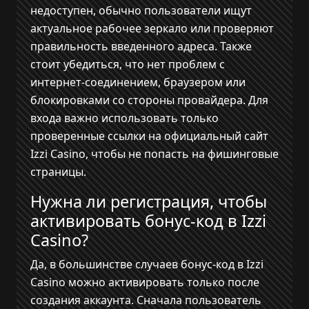
недоступен, обычно пользователи ищут
актуальное рабочее зеркало или проверяют
правильность введенного адреса. Также
стоит убедиться, что нет проблем с
интернет-соединением, браузером или
блокировками со стороны провайдера. Для
входа важно использовать только
проверенные ссылки на официальный сайт
Izzi Casino, чтобы не попасть на фишинговые
страницы.
Нужна ли регистрация, чтобы
активировать бонус-код в Izzi
Casino?
Да, в большинстве случаев бонус-код в Izzi
Casino можно активировать только после
создания аккаунта. Сначала пользователь