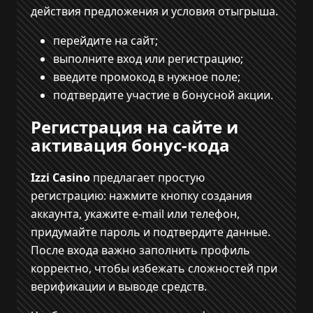
действия предложения и условия отыгрыша.
перейдите на сайт;
выполните вход или регистрацию;
введите промокод в нужное поле;
подтвердите участие в бонусной акции.
Регистрация на сайте и
активация бонус-кода
Izzi Casino
предлагает простую
регистрацию: нажмите кнопку создания
аккаунта, укажите e-mail или телефон,
придумайте пароль и подтвердите данные.
После входа важно заполнить профиль
корректно, чтобы избежать сложностей при
верификации и выводе средств.