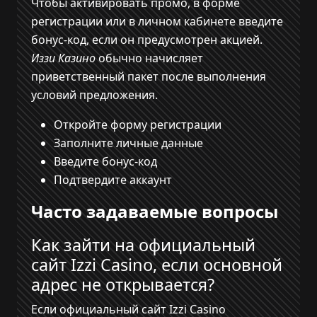
Чтобы активировать промо, в форме
регистрации или в личном кабинете введите
бонус-код, если он предусмотрен акцией.
Иззи Казино
обычно начисляет
приветственный пакет после выполнения
условий предложения.
Откройте форму регистрации
Заполните личные данные
Введите бонус-код
Подтвердите аккаунт
Часто задаваемые вопросы
Как зайти на официальный
сайт Izzi Casino, если основной
адрес не открывается?
Если официальный сайт Izzi Casino